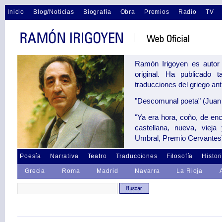
Inicio
Blog/Noticias
Biografía
Obra
Premios
Radio
TV
Ramón Irigoyen es autor 
original. Ha publicado 
traducciones del griego an
"Descomunal poeta" (Juan 
"Ya era hora, coño, de en
castellana, nueva, vieja
Umbral, Premio Cervantes
Poesía
Narrativa
Teatro
Traducciones
Filosofía
Histor
Grecia
Roma
Madrid
Navarra
La Rioja