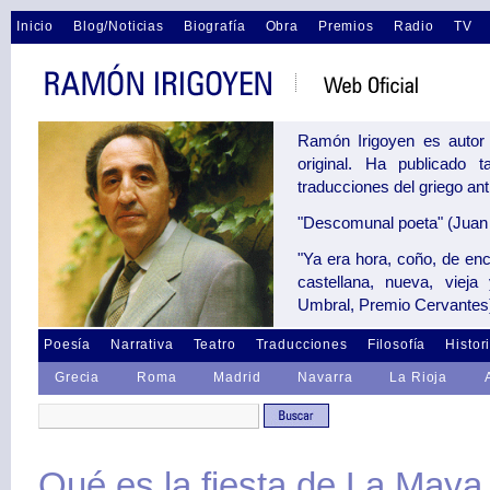
Inicio
Blog/Noticias
Biografía
Obra
Premios
Radio
TV
Ramón Irigoyen es autor 
original. Ha publicado 
traducciones del griego an
"Descomunal poeta" (Juan 
"Ya era hora, coño, de en
castellana, nueva, vieja
Umbral, Premio Cervantes
Poesía
Narrativa
Teatro
Traducciones
Filosofía
Histor
Grecia
Roma
Madrid
Navarra
La Rioja
Qué es la fiesta de La May