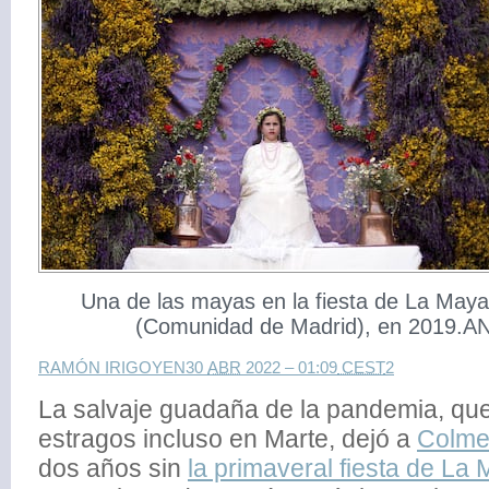
Una de las mayas en la fiesta de La Maya
(Comunidad de Madrid), en 2019.
RAMÓN IRIGOYEN
30
ABR
2022 – 01:09
CEST
2
La salvaje guadaña de la pandemia, qu
estragos incluso en Marte, dejó a
Colme
dos años sin
la primaveral fiesta de La