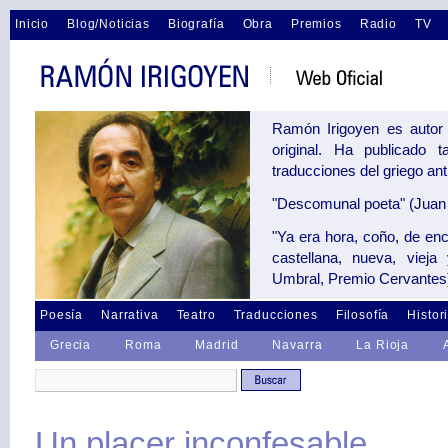
Inicio
Blog/Noticias
Biografía
Obra
Premios
Radio
TV
Ramón Irigoyen es autor 
original. Ha publicado 
traducciones del griego an
"Descomunal poeta" (Juan 
"Ya era hora, coño, de en
castellana, nueva, vieja
Umbral, Premio Cervantes
Poesía
Narrativa
Teatro
Traducciones
Filosofía
Histor
Grecia
Roma
Madrid
Navarra
La Rioja
Un placer inconfesable