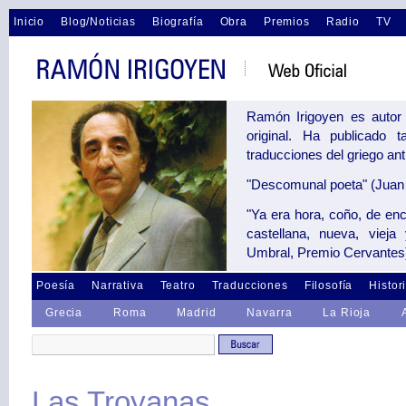
Inicio
Blog/Noticias
Biografía
Obra
Premios
Radio
TV
Ramón Irigoyen es autor 
original. Ha publicado 
traducciones del griego an
"Descomunal poeta" (Juan 
"Ya era hora, coño, de en
castellana, nueva, vieja
Umbral, Premio Cervantes
Poesía
Narrativa
Teatro
Traducciones
Filosofía
Histor
Grecia
Roma
Madrid
Navarra
La Rioja
Las Troyanas