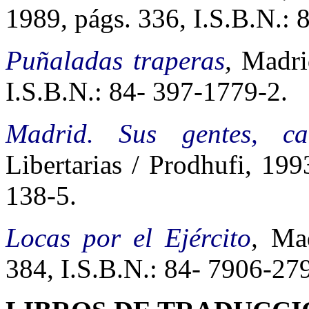
1989, págs. 336, I.S.B.N.:
Puñaladas traperas
,
Madri
I.S.B.N.: 84- 397-1779-2.
Madrid. Sus gentes, c
Libertarias / Prodhufi, 199
138-5.
Locas por el Ejército
,
Mad
384, I.S.B.N.: 84- 7906-27