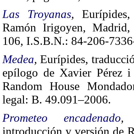
Las Troyanas
,
Eurípides
Ramón Irigoyen, Madrid, 
106, I.S.B.N.: 84-206-7336
Medea
,
Eurípides, traducc
epílogo de Xavier Pérez i 
Random House Mondadori
legal: B. 49.091–2006.
Prometeo encadenado
,
introducción y versión de 