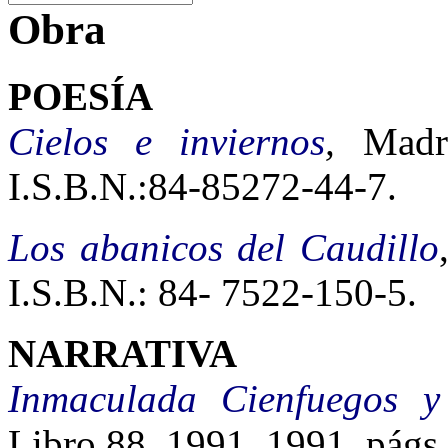
Obra
POESÍA
Cielos e inviernos
,
Madri
I.S.B.N.:84-85272-44-7.
Los abanicos del Caudillo
I.S.B.N.: 84- 7522-150-5.
NARRATIVA
Inmaculada Cienfuegos y 
Libro 88, 1991, 1991, págs