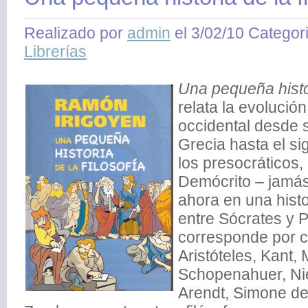
Realizado por
admin
el 3/02/10 Categor
Librerías
Una pequeña histor
relata la evolució
occidental desde 
Grecia hasta el si
los presocráticos,
Demócrito – jamás
ahora en una histor
entre Sócrates y P
corresponde por c
Aristóteles, Kant, 
Schopenahuer, Ni
Arendt, Simone de