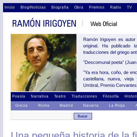
Inicio
Blog/Noticias
Biografía
Obra
Premios
Radio
TV
Ramón Irigoyen es autor 
original. Ha publicado 
traducciones del griego an
"Descomunal poeta" (Juan 
"Ya era hora, coño, de en
castellana, nueva, vieja
Umbral, Premio Cervantes
Poesía
Narrativa
Teatro
Traducciones
Filosofía
Histor
Grecia
Roma
Madrid
Navarra
La Rioja
Una pequeña historia de la fi