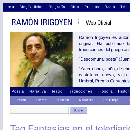
Inicio
Blog/Noticias
Biografía
Obra
Premios
Radio
TV
Ramón Irigoyen es autor 
original. Ha publicado 
traducciones del griego an
"Descomunal poeta" (Juan 
"Ya era hora, coño, de en
castellana, nueva, vieja
Umbral, Premio Cervantes
Poesía
Narrativa
Teatro
Traducciones
Filosofía
Histor
Grecia
Roma
Madrid
Navarra
La Rioja
Tag Fantasías en el telediari