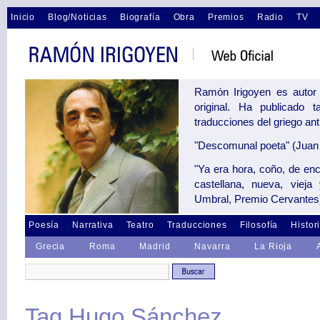
Inicio
Blog/Noticias
Biografía
Obra
Premios
Radio
TV
Ramón Irigoyen es autor 
original. Ha publicado 
traducciones del griego an
"Descomunal poeta" (Juan 
"Ya era hora, coño, de en
castellana, nueva, vieja
Umbral, Premio Cervantes
Poesía
Narrativa
Teatro
Traducciones
Filosofía
Histor
Grecia
Roma
Madrid
Navarra
La Rioja
Tag Hugo Sánchez